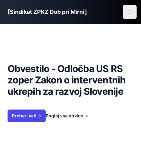
Sindikat ZPKZ Dob pri Mirni
[Sindikat ZPKZ Dob pri Mirni]
Open
Obvestilo - Odločba US RS
zoper Zakon o interventnih
ukrepih za razvoj Slovenije
Preberi več →
Poglej vse novice
→