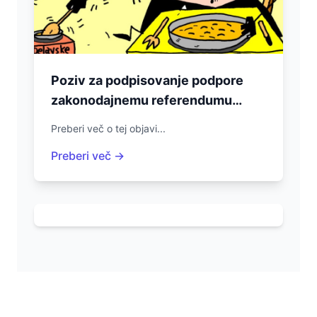
Poziv za podpisovanje podpore
zakonodajnemu referendumu
zoper sprejeto pokojninsko
Preberi več o tej objavi...
reformo oziroma spremembe
Preberi več →
Zakona o invalidskem in
pokojninskem zavarovanju (ZPIZ-
2O)