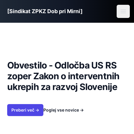
Sindikat ZPKZ Dob pri Mirni
[Sindikat ZPKZ Dob pri Mirni]
Open
Obvestilo - Odločba US RS
zoper Zakon o interventnih
ukrepih za razvoj Slovenije
Preberi več →
Poglej vse novice
→