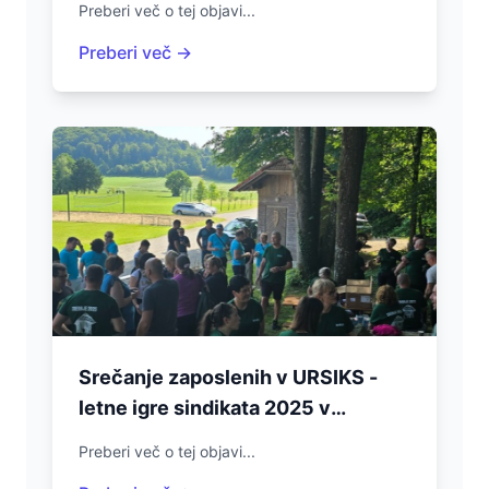
Preberi več o tej objavi...
drugih pooblaščenih uradnih oseb
Preberi več →
v URSIKS
Srečanje zaposlenih v URSIKS -
letne igre sindikata 2025 v
Trebnjem
Preberi več o tej objavi...